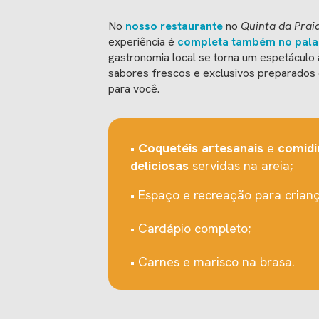
No
nosso restaurante
no
Quinta da Prai
experiência é
completa também no pala
gastronomia local se torna um espetáculo 
sabores frescos e exclusivos preparados
para você.
•
Coquetéis artesanais
e
comidi
deliciosas
servidas na areia;
• Espaço e recreação para crianç
• Cardápio completo;
• Carnes e marisco na brasa.