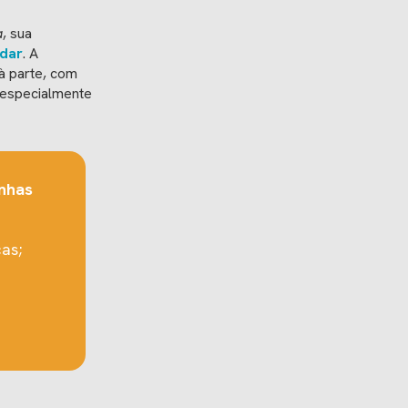
a
, sua
dar
. A
à parte, com
 especialmente
nhas
as;