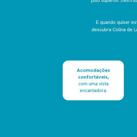
piso superior. Desfru
E quando quiser est
descubra Colina de La
Acomodações
confortáveis,
com uma vista
encantadora.