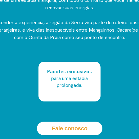
te de uma estadia tranquila, com todo o conforto que você merec
renovar suas energias.
ender a experiência, a região da Serra vira parte do roteiro: pass
ranjeiras, e viva dias inesquecíveis entre Manguinhos, Jacaraíp
com o Quinta da Praia como seu ponto de encontro.
Pacotes exclusivos
para uma estadia
prolongada.
Fale conosco